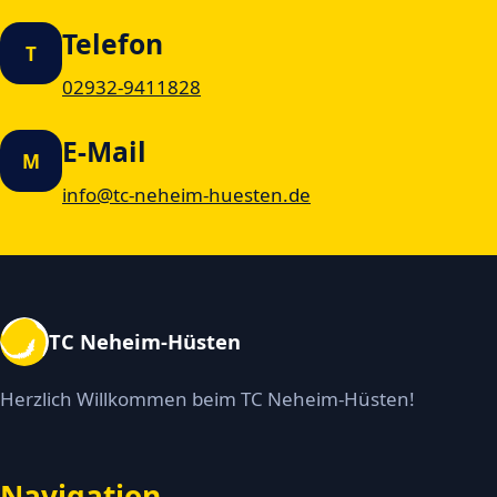
Telefon
T
02932-9411828
E-Mail
M
info@tc-neheim-huesten.de
TC Neheim-Hüsten
Herzlich Willkommen beim TC Neheim-Hüsten!
Navigation