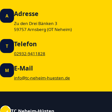
Adresse
A
Zu den Drei Bänken 3
59757 Arnsberg (OT Neheim)
Telefon
T
02932-9411828
E-Mail
M
info@tc-neheim-huesten.de
TC Neheim-Hüsten