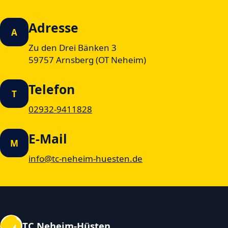
Adresse
A
Zu den Drei Bänken 3
59757 Arnsberg (OT Neheim)
Telefon
T
02932-9411828
E-Mail
M
info@tc-neheim-huesten.de
TC Neheim-Hüsten