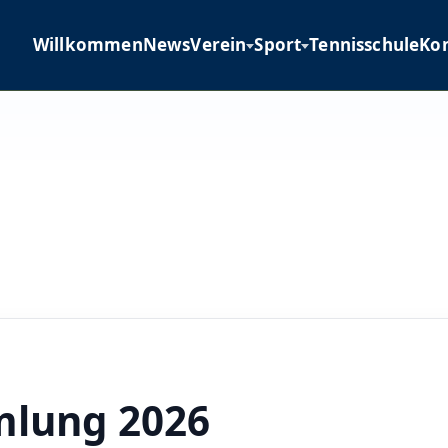
Willkommen
News
Verein
Sport
Tennisschule
Ko
mlung 2026