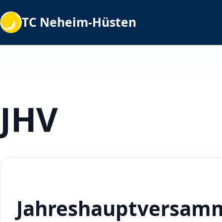
TC Neheim-Hüsten
JHV
Jahreshauptversam