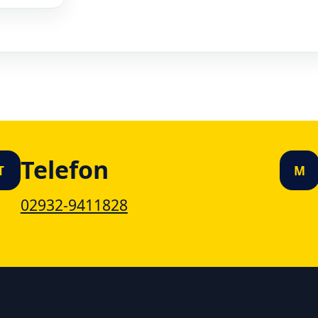
Telefon
T
M
02932-9411828