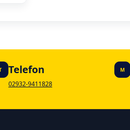
Telefon
T
M
02932-9411828