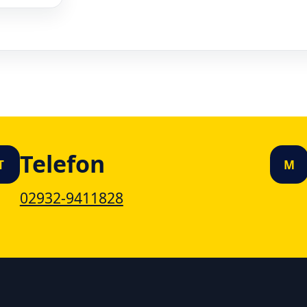
Telefon
T
M
02932-9411828